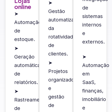
Lojas
➤
online
de
Gestão
➤
sistemas
automatizada
Automação
internos
da
de
e
rotatividade
estoque.
externos.
de
➤
clientes.
Geração
➤
➤
automática
Automação
Projetos
de
em
organizados
relatórios.
SaaS,
e
finanças,
➤
gestão
imobiliário
Rastreamento
de
e
de