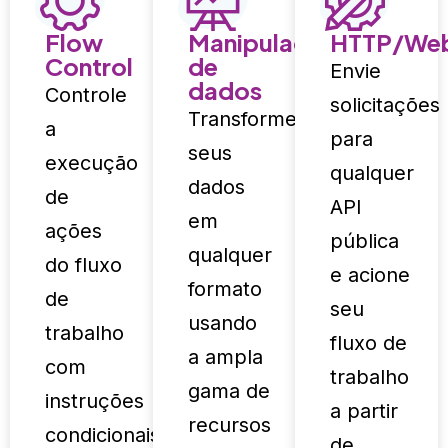
Flow
Manipulação
HTTP/We
Control
de
Envie
dados
Controle
solicitações
Transforme
a
para
seus
execução
qualquer
dados
de
API
em
ações
pública
qualquer
do fluxo
e acione
formato
de
seu
usando
trabalho
fluxo de
a ampla
com
trabalho
gama de
instruções
a partir
recursos
condicionais
de