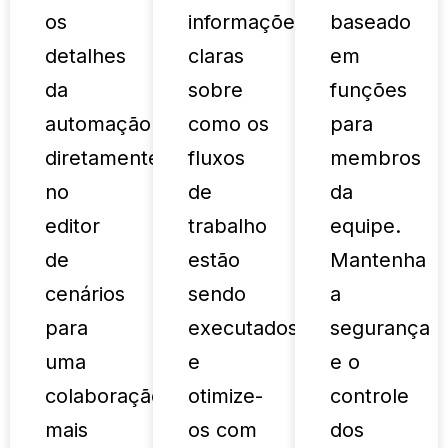
os
informações
baseado
detalhes
claras
em
da
sobre
funções
automação
como os
para
diretamente
fluxos
membros
no
de
da
editor
trabalho
equipe.
de
estão
Mantenha
cenários
sendo
a
para
executados
segurança
uma
e
e o
colaboração
otimize-
controle
mais
os com
dos