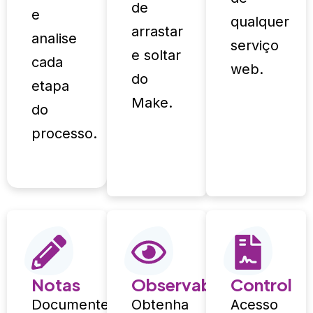
de
e
qualquer
arrastar
analise
serviço
e soltar
cada
web.
do
etapa
Make.
do
processo.
Notas
Observabilidade
Control
Documente
Obtenha
Acesso