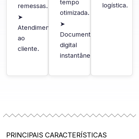
tempo
logística.
remessas.
otimizada.
➤
➤
Atendimento
Documentação
ao
digital
cliente.
instantânea.
PRINCIPAIS CARACTERÍSTICAS