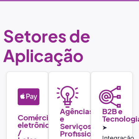
Setores de
Aplicação
Agências
B2B e
Comércio
e
Tecnologi
eletrônico
Serviços
➤
/
Profissionais
Integração