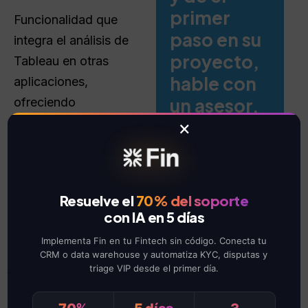
primer
Funcionalidad que
paso en su
integra el análisis de
proyecto,
Tableau en otras
hable con
aplicaciones,
un asesor.
ofreciendo
visualizaciones y
×
Agende
reportes interactivos
una
asesoría
dentro de productos o
servicios
Resuelve el
70% del soporte
personalizados.
con IA en 5 días
Implementa Fin en tu Fintech sin código. Conecta tu
CRM o data warehouse y automatiza KYC, disputas y
triage VIP desde el primer día.