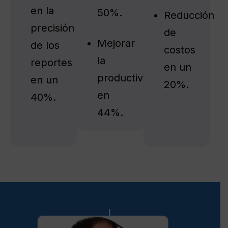
en la
50%.
Reducción
precisión
de
Mejorar
de los
costos
la
reportes
en un
productividad
en un
20%.
en
40%.
44%.