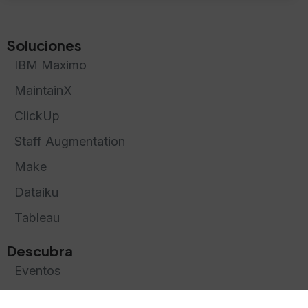
Soluciones
IBM Maximo
MaintainX
ClickUp
Staff Augmentation
Make
Dataiku
Tableau
Descubra
Eventos
Nosotros