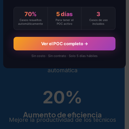
Reduzca el tiempo de inactividad no
planificado
70%
5 días
3
Casos resueltos
Para tener el
Casos de uso
automáticamente
POC activo
incluidos
60
%
Ver el POC completo →
Reduzca costos
Sin costo · Sin contrato · Solo 5 días hábiles
Ahorro de costos laborales con detección
automática
20
%
Aumento de eficiencia
Mejore la productividad de los técnicos