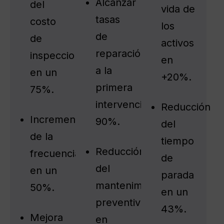
Alcanzar
del
vida de
tasas
costo
los
de
de
activos
reparación
inspecciones
en
a la
en un
+20%.
primera
75%.
intervención:
Reducción
Incremento
90%.
del
de la
tiempo
Reducción
frecuencia
de
del
en un
parada
mantenimiento
50%.
en un
preventivo
43%.
Mejora
en