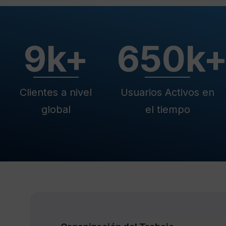
9
k+
650
k
Clientes a nivel
Usuarios Activos en
global
el tiempo