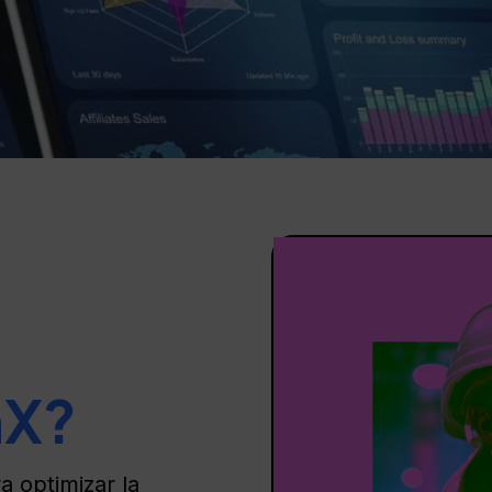
nX?
 optimizar la