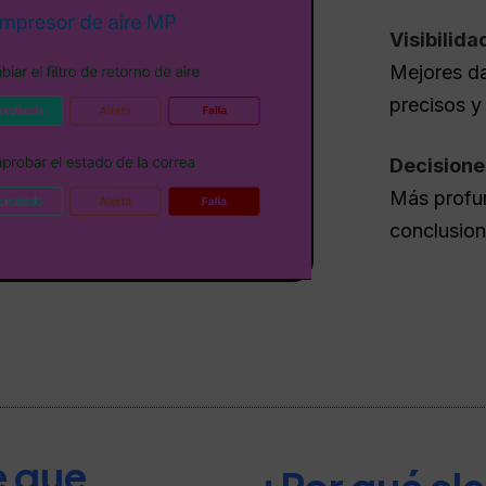
Visibilid
Mejores d
precisos y 
Decisione
Más profun
conclusio
e que