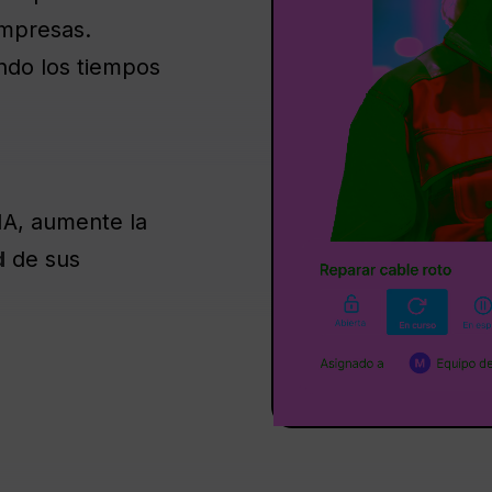
empresas.
endo los tiempos
IA, aumente la
d
de sus