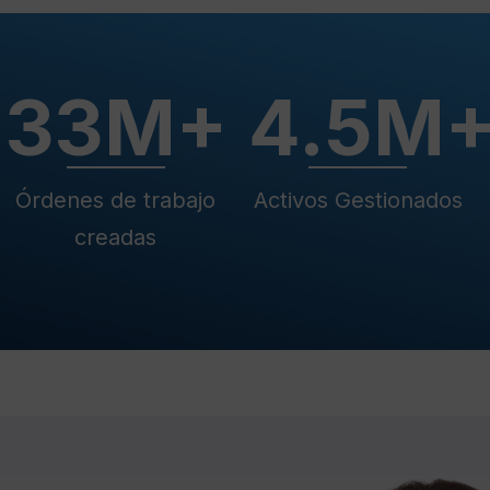
+
33
M+
4.5
M
Órdenes de trabajo
Activos Gestionados
creadas