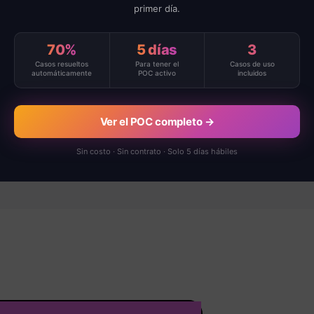
primer día.
 de
70%
5 días
3
Casos resueltos
Para tener el
Casos de uso
automáticamente
POC activo
incluidos
Ver el POC completo →
Sin costo · Sin contrato · Solo 5 días hábiles