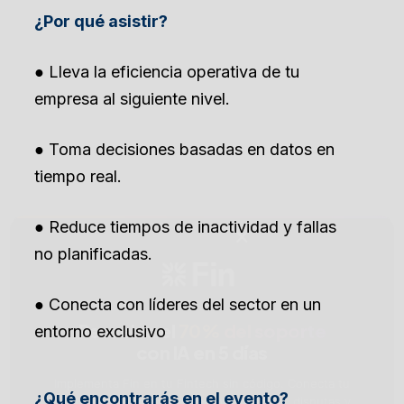
¿Por qué asistir?
● Lleva la eficiencia operativa de tu
empresa al siguiente nivel.
● Toma decisiones basadas en datos en
tiempo real.
● Reduce tiempos de inactividad y fallas
×
no planificadas.
● Conecta con líderes del sector en un
entorno exclusivo
Resuelve el
70% del soporte
con IA en 5 días
Implementa Fin en tu Fintech sin código. Conecta tu
¿Qué encontrarás en el evento?
CRM o data warehouse y automatiza KYC, disputas y