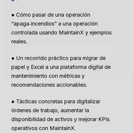
triage VIP desde el primer día.
● Cómo pasar de una operación
70%
5 días
3
“apaga‑incendios” a una operación
Casos resueltos
Para tener el
Casos de uso
controlada usando MaintainX y ejemplos
automáticamente
POC activo
incluidos
reales.
Ver el POC completo →
● Un recorrido práctico para migrar de
papel y Excel a una plataforma digital de
Sin costo · Sin contrato · Solo 5 días hábiles
mantenimiento con métricas y
recomendaciones accionables.
● Tácticas concretas para digitalizar
órdenes de trabajo, aumentar la
disponibilidad de activos y mejorar KPIs
operativos con MaintainX.