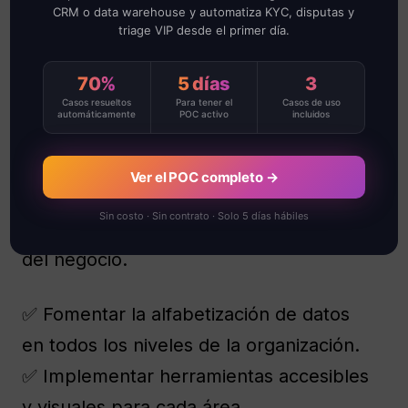
CRM o data warehouse y automatiza KYC, disputas y
triage VIP desde el primer día.
La adopción de la analítica no es solo
una cuestión tecnológica, sino también
70%
5 días
3
cultural.
Casos resueltos
Para tener el
Casos de uso
automáticamente
POC activo
incluidos
Las empresas que promueven una toma
de decisiones basada en datos
Ver el POC completo →
desarrollan equipos más críticos,
Sin costo · Sin contrato · Solo 5 días hábiles
objetivos y alineados con los objetivos
del negocio.
✅ Fomentar la alfabetización de datos
en todos los niveles de la organización.
✅ Implementar herramientas accesibles
y visuales para cada área.