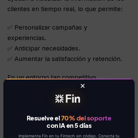
clientes en tiempo real, lo que permite:
✅ Personalizar campañas y
experiencias.
✅ Anticipar necesidades.
✅ Aumentar la satisfacción y retención.
En un entorno tan competitivo,
×
comprender al cliente
ya no es una
opción, sino una necesidad
estratégica.
Resuelve el
70% del soporte
con IA en 5 días
5. Transformación cultural
orientada a los datos
Implementa Fin en tu Fintech sin código. Conecta tu