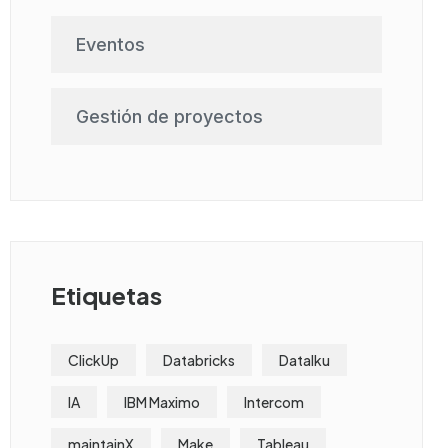
Eventos
Gestión de proyectos
Etiquetas
ClickUp
Databricks
DataIku
IA
IBM Maximo
Intercom
maintainX
Make
Tableau