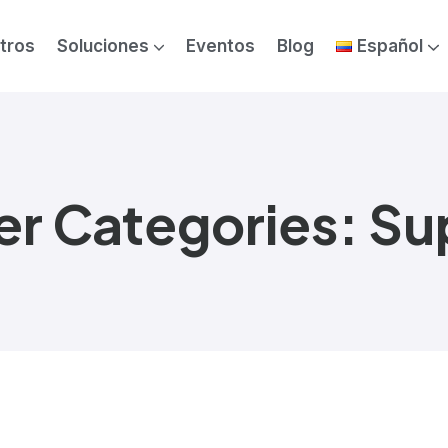
tros
Soluciones
Eventos
Blog
Español
Analítica avanzada & IA Generativa
Gestión de proyectos
Staff Augmentation
er Categories:
Su